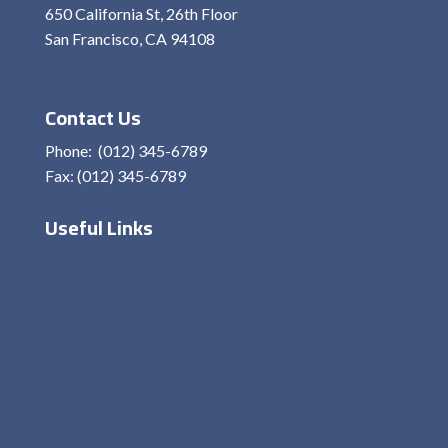
650 California St, 26th Floor
San Francisco, CA 94108
View On Map
Contact Us
Phone: (012) 345-6789
Fax: (012) 345-6789
Useful Links
Home
About Me
Services
Contact
Privacy Policy
Terms and condition
Disclaimer