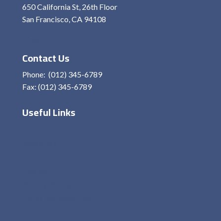
650 California St, 26th Floor
San Francisco, CA 94108
View On Map
Contact Us
Phone: (012) 345-6789
Fax: (012) 345-6789
Useful Links
Home
About Me
Services
Contact
Privacy Policy
Terms and condition
Disclaimer