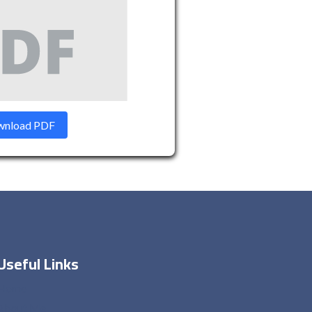
nload PDF
Useful Links
Home
About Me