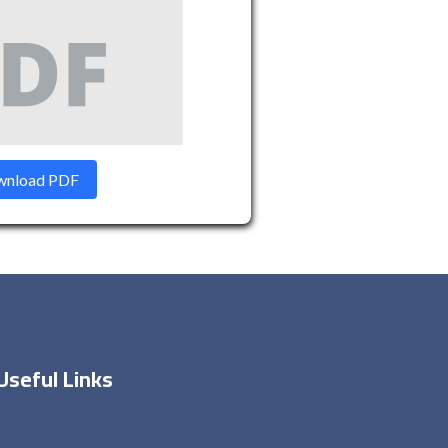
nload PDF
Useful Links
Home
About Me