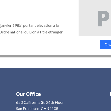
nvier 1985' portant élévation à la
Ordre national du Lion à titre étranger
Dow
Our Office
650 California St, 26th Floor
San Francisco, CA 94108