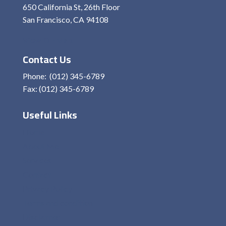
650 California St, 26th Floor
San Francisco, CA 94108
View On Map
Contact Us
Phone: (012) 345-6789
Fax: (012) 345-6789
Useful Links
Home
About Me
Services
Contact
Privacy Policy
Terms and condition
Disclaimer