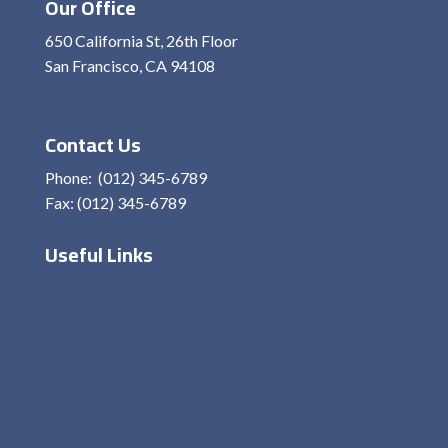
Our Office
650 California St, 26th Floor
San Francisco, CA 94108
View On Map
Contact Us
Phone: (012) 345-6789
Fax: (012) 345-6789
Useful Links
Home
About Me
Services
Contact
Privacy Policy
Terms and condition