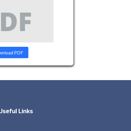
nload PDF
Useful Links
Home
About Me