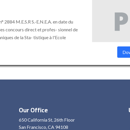
2884 M.E.S.R S.-E.N.E.A. en date du
des concours direct et profes- sionnel de
iques de la Sta- tistique à l'Ecole
Dow
Our Office
650 California St, 26th Floor
San Francisco, CA 94108