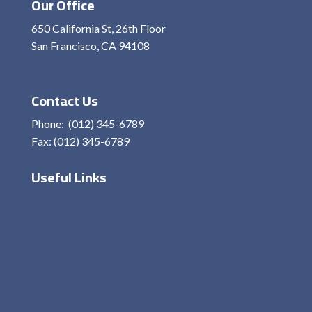
Our Office
650 California St, 26th Floor
San Francisco, CA 94108
View On Map
Contact Us
Phone: (012) 345-6789
Fax: (012) 345-6789
Useful Links
Home
About Me
Services
Contact
Privacy Policy
Terms and condition