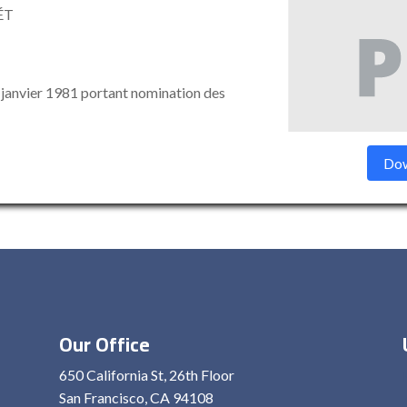
ÉT
anvier 1981 portant nomination des
Dow
Our Office
650 California St, 26th Floor
San Francisco, CA 94108