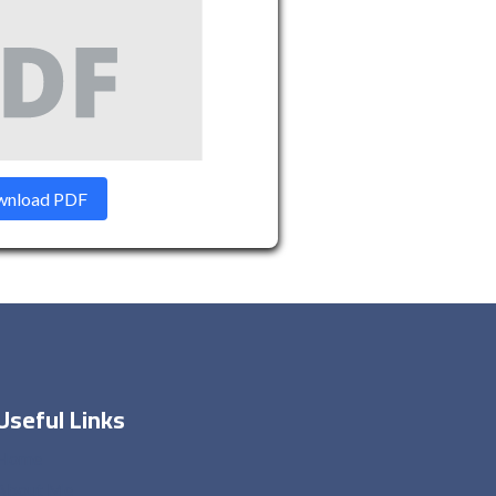
nload PDF
Useful Links
Home
About Me