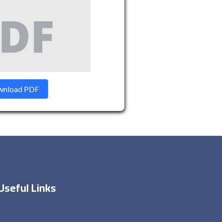
nload PDF
Useful Links
Home
About Me