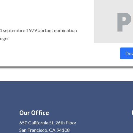
 septembre 1979 portant nomination
anger
Dow
Our Office
650 California St, 26th Floor
San Francisco, CA 94108