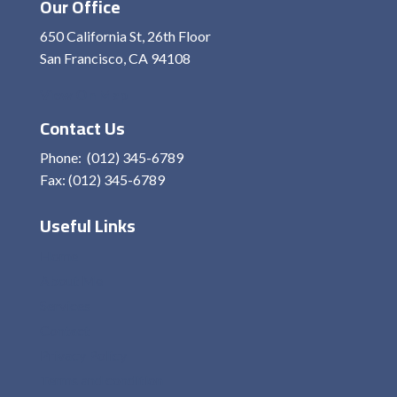
Our Office
650 California St, 26th Floor
San Francisco, CA 94108
View On Map
Contact Us
Phone: (012) 345-6789
Fax: (012) 345-6789
Useful Links
Home
About Me
Services
Contact
Privacy Policy
Terms and condition