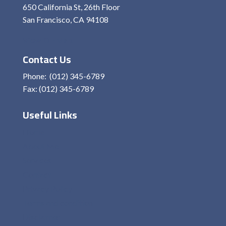
650 California St, 26th Floor
San Francisco, CA 94108
View On Map
Contact Us
Phone: (012) 345-6789
Fax: (012) 345-6789
Useful Links
Home
About Me
Services
Contact
Privacy Policy
Terms and condition
Disclaimer