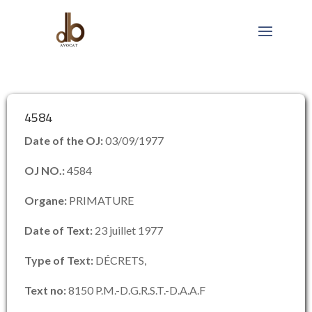
4584
Date of the OJ:
03/09/1977
OJ NO.:
4584
Organe:
PRIMATURE
Date of Text:
23 juillet 1977
Type of Text:
DÉCRETS,
Text no:
8150 P.M.-D.G.R.S.T.-D.A.A.F