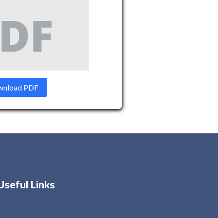
nload PDF
Useful Links
Home
About Me