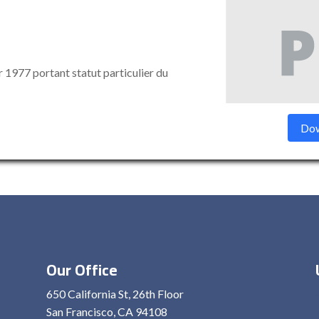
 1977 portant statut particulier du
Dow
Our Office
650 California St, 26th Floor
San Francisco, CA 94108