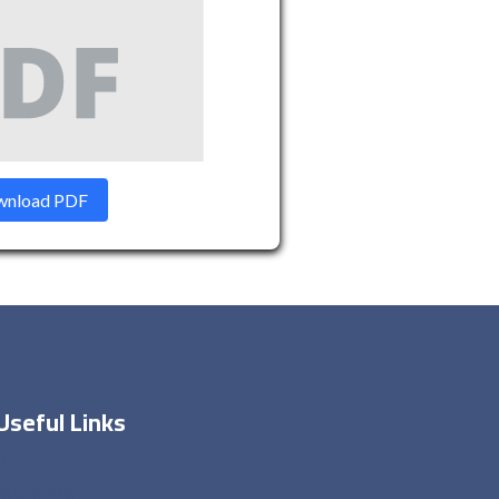
nload PDF
Useful Links
Home
About Me