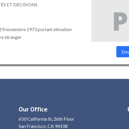
ÉS ET DECISIONS
9 novembre 1973 portant élévation
tre étranger
Dow
Our Office
650 California St, 26th Floor
San Francisco, CA 94108