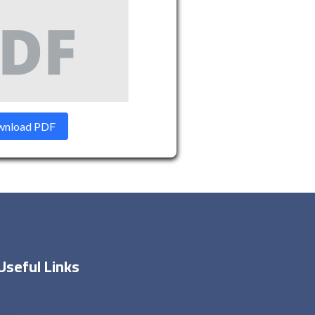
nload PDF
Useful Links
Home
About Me