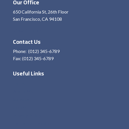
Our Office
650 California St, 26th Floor
San Francisco, CA 94108
View On Map
Contact Us
Phone: (012) 345-6789
Fax: (012) 345-6789
Useful Links
Home
About Me
Services
Contact
Privacy Policy
Terms and condition