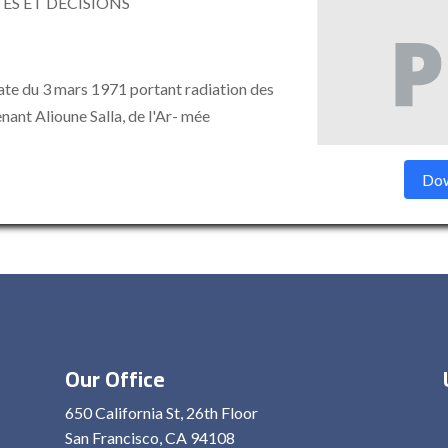
ÉS ET DÉCISIONS
e du 3 mars 1971 portant radiation des
nant Alioune Salla, de l'Ar- mée
Dow
Our Office
650 California St, 26th Floor
San Francisco, CA 94108