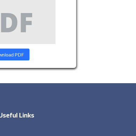
nload PDF
Useful Links
Home
About Me