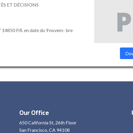
ÉS ET DÉCISIONS
nº 14850 P.R. en date du 9 novem- bre
Dow
Our Office
650 California St, 26th Floor
San Francisco, CA 94108