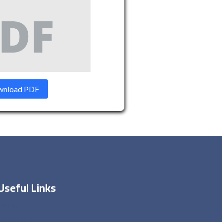
nload PDF
Useful Links
Home
About Me