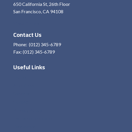
650 California St, 26th Floor
San Francisco, CA 94108
View On Map
Contact Us
Phone: (012) 345-6789
Fax: (012) 345-6789
Useful Links
Home
About Me
Services
Contact
Privacy Policy
Terms and condition
Disclaimer