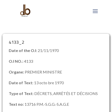
4133_2
Date of the OJ:
21/11/1970
OJ NO.:
4133
Organe:
PREMIER MINISTRE
Date of Text:
13 octo bre 1970
Type of Text:
DÉCRETS, ARRÊTÉS ET DÉCISIONS
Text no:
13716 P.M.-S.G.G.-S.A.G.E