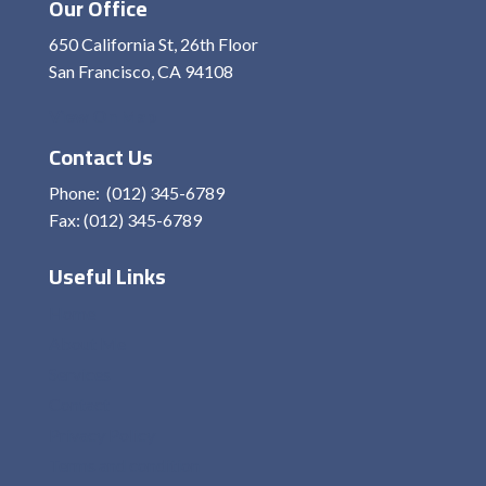
Our Office
650 California St, 26th Floor
San Francisco, CA 94108
View On Map
Contact Us
Phone: (012) 345-6789
Fax: (012) 345-6789
Useful Links
Home
About Me
Services
Contact
Privacy Policy
Terms and condition