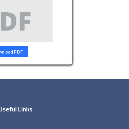
nload PDF
Useful Links
Home
About Me