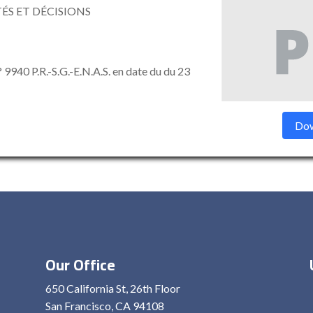
ÉS ET DÉCISIONS
° 9940 P.R.-S.G.-E.N.A.S. en date du du 23
Dow
Our Office
650 California St, 26th Floor
San Francisco, CA 94108