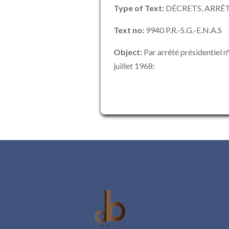
Type of Text:
DÉCRETS, ARRÊT
Text no:
9940 P.R.-S.G.-E.N.A.S
Object:
Par arrêté présidentiel n
juillet 1968: