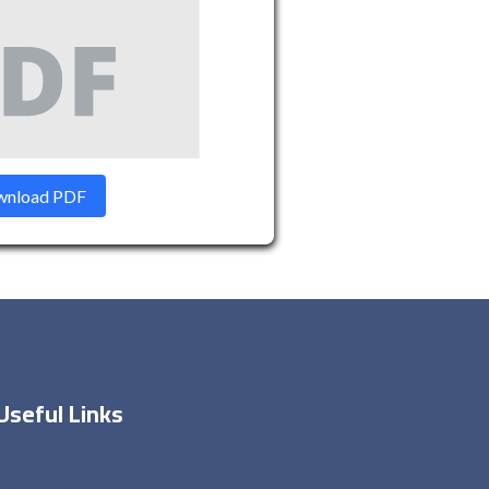
nload PDF
Useful Links
Home
About Me