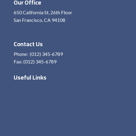
Our Office
650 California St, 26th Floor
San Francisco, CA 94108
View On Map
Contact Us
Phone: (012) 345-6789
Fax: (012) 345-6789
Useful Links
Home
About Me
Services
Contact
Privacy Policy
Terms and condition