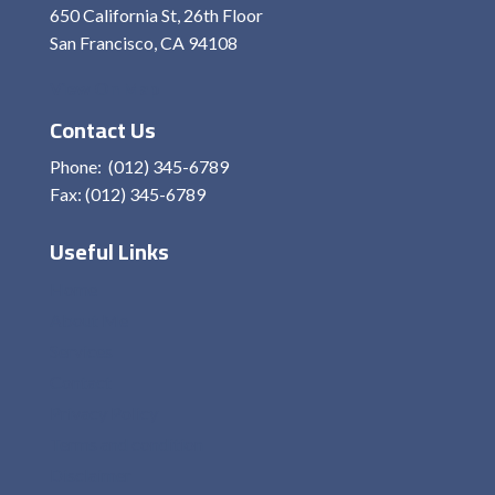
650 California St, 26th Floor
San Francisco, CA 94108
View On Map
Contact Us
Phone: (012) 345-6789
Fax: (012) 345-6789
Useful Links
Home
About Me
Services
Contact
Privacy Policy
Terms and condition
Disclaimer