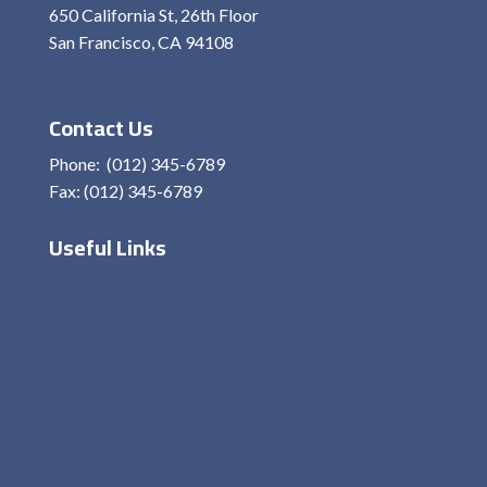
650 California St, 26th Floor
San Francisco, CA 94108
View On Map
Contact Us
Phone: (012) 345-6789
Fax: (012) 345-6789
Useful Links
Home
About Me
Services
Contact
Privacy Policy
Terms and condition
Disclaimer