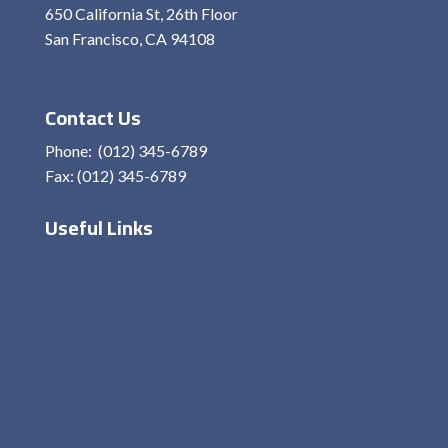
650 California St, 26th Floor
San Francisco, CA 94108
View On Map
Contact Us
Phone: (012) 345-6789
Fax: (012) 345-6789
Useful Links
Home
About Me
Services
Contact
Privacy Policy
Terms and condition
Disclaimer