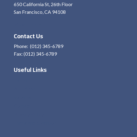
650 California St, 26th Floor
San Francisco, CA 94108
View On Map
Contact Us
Phone: (012) 345-6789
Fax: (012) 345-6789
Useful Links
Home
About Me
Services
Contact
Privacy Policy
Terms and condition
Disclaimer