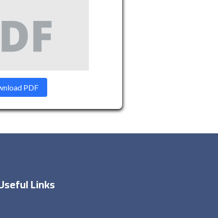
nload PDF
Useful Links
Home
About Me