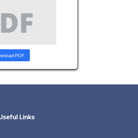
nload PDF
Useful Links
Home
About Me