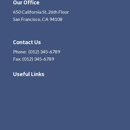
Our Office
650 California St, 26th Floor
San Francisco, CA 94108
View On Map
Contact Us
Phone: (012) 345-6789
Fax: (012) 345-6789
Useful Links
Home
About Me
Services
Contact
Privacy Policy
Terms and condition