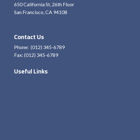
650 California St, 26th Floor
San Francisco, CA 94108
View On Map
Contact Us
Phone: (012) 345-6789
Fax: (012) 345-6789
Useful Links
Home
About Me
Services
Contact
Privacy Policy
Terms and condition
Disclaimer