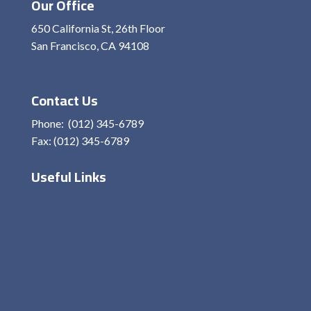
Our Office
650 California St, 26th Floor
San Francisco, CA 94108
View On Map
Contact Us
Phone: (012) 345-6789
Fax: (012) 345-6789
Useful Links
Home
About Me
Services
Contact
Privacy Policy
Terms and condition