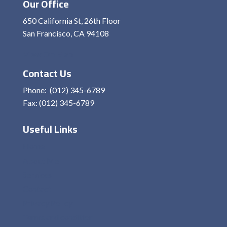
Our Office
650 California St, 26th Floor
San Francisco, CA 94108
View On Map
Contact Us
Phone: (012) 345-6789
Fax: (012) 345-6789
Useful Links
Home
About Me
Services
Contact
Privacy Policy
Terms and condition