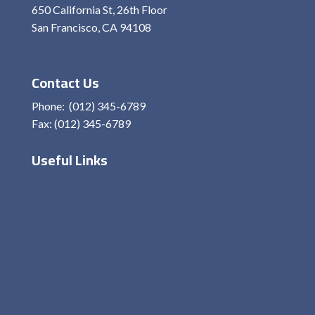
650 California St, 26th Floor
San Francisco, CA 94108
View On Map
Contact Us
Phone: (012) 345-6789
Fax: (012) 345-6789
Useful Links
Home
About Me
Services
Contact
Privacy Policy
Terms and condition
Disclaimer